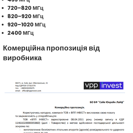
720–820 МГц
820–920 МГц
920–1020 МГц
2400 МГц
Комерційна пропозиція від
виробника