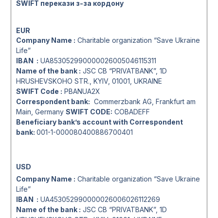
SWIFT перекази з-за кордону
EUR
Company Name :
Charitable organization “Save Ukraine
Life”
IBAN :
UA853052990000026005046115311
Name of the bank :
JSC CB “PRIVATBANK”, 1D
HRUSHEVSKOHO STR., KYIV, 01001, UKRAINE
SWIFT Code :
PBANUA2X
Correspondent bank:
Commerzbank AG, Frankfurt am
Main, Germany
SWIFT CODE:
COBADEFF
Beneficiary bank’s account with Correspondent
bank:
001-1-000080400886700401
USD
Company Name :
Charitable organization “Save Ukraine
Life”
IBAN :
UA453052990000026006026112269
Name of the bank :
JSC CB “PRIVATBANK”, 1D