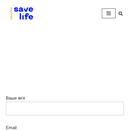
Перейти
до
вмісту
Ваше ім'я
Еmail